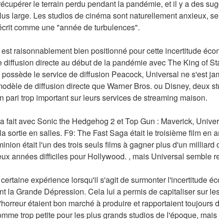
récupérer le terrain perdu pendant la pandémie, et il y a des sug
s large. Les studios de cinéma sont naturellement anxieux, se 
t décrit comme une "année de turbulences".
l est raisonnablement bien positionné pour cette incertitude éco
diffusion directe au début de la pandémie avec The King of Stat
o possède le service de diffusion Peacock, Universal ne s'est j
dèle de diffusion directe que Warner Bros. ou Disney, deux stud
n pari trop important sur leurs services de streaming maison.
 fait avec Sonic the Hedgehog 2 et Top Gun : Maverick, Universa
a sortie en salles. F9: The Fast Saga était le troisième film en a
ion était l'un des trois seuls films à gagner plus d'un milliard 
ux années difficiles pour Hollywood. , mais Universal semble re
certaine expérience lorsqu'il s'agit de surmonter l'incertitude é
 la Grande Dépression. Cela lui a permis de capitaliser sur les
'horreur étaient bon marché à produire et rapportaient toujours d
me trop petite pour les plus grands studios de l'époque, mais el