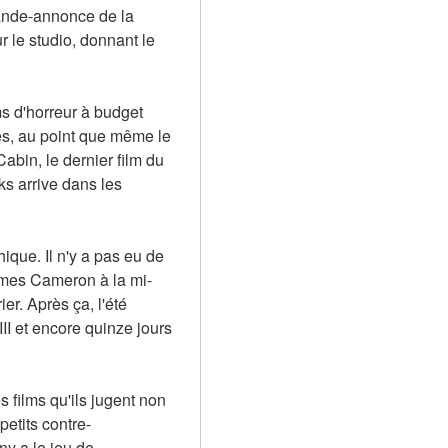
ande-annonce de la 
le studio, donnant le 
s d'horreur à budget 
es, au point que même le 
abin, le dernier film du 
s arrive dans les 
que. Il n'y a pas eu de 
James Cameron à la mi-
. Après ça, l'été 
I et encore quinze jours 
 films qu'ils jugent non 
petits contre-
y a le jeu de 