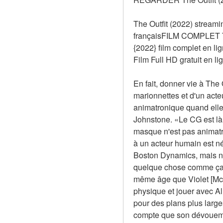
The Outfit (2022) streami
françaisFILM COMPLET The
{2022} film complet en 
Film Full HD gratuit en li
En fait, donner vie à The 
marionnettes et d'un acte
animatronique quand elle 
Johnstone. «Le CG est là 
masque n'est pas animatro
à un acteur humain est n
Boston Dynamics, mais no
quelque chose comme ça. C
même âge que Violet [McGra
physique et jouer avec Al
pour des plans plus larges
compte que son dévouemen