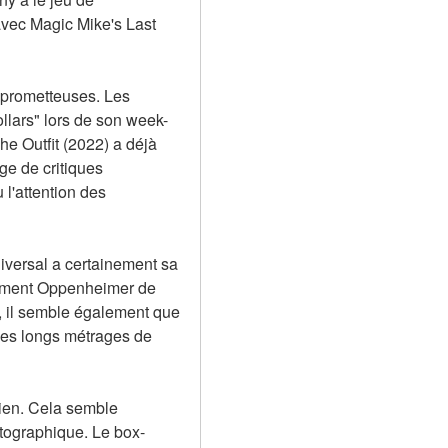
avec Magic Mike's Last 
 prometteuses. Les 
ollars" lors de son week-
he Outfit (2022) a déjà 
e de critiques 
l'attention des 
versal a certainement sa 
amment Oppenheimer de 
 il semble également que 
des longs métrages de 
ien. Cela semble 
atographique. Le box-