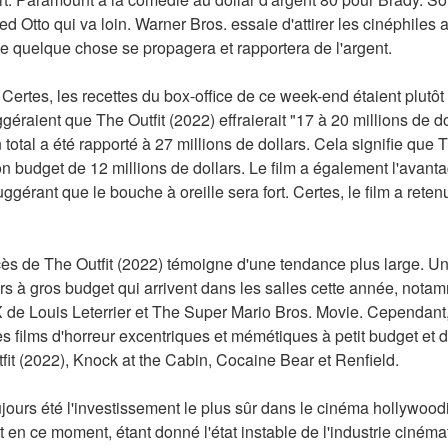
Otto qui va loin. Warner Bros. essaie d'attirer les cinéphiles 
ue quelque chose se propagera et rapportera de l'argent.
 Certes, les recettes du box-office de ce week-end étaient plutôt
éraient que The Outfit (2022) effraierait "17 à 20 millions de d
total a été rapporté à 27 millions de dollars. Cela signifie que T
n budget de 12 millions de dollars. Le film a également l'avantag
gérant que le bouche à oreille sera fort. Certes, le film a retenu 
ès de The Outfit (2022) témoigne d'une tendance plus large. Uni
rs à gros budget qui arrivent dans les salles cette année, not
X de Louis Leterrier et The Super Mario Bros. Movie. Cependant,
des films d'horreur excentriques et mémétiques à petit budget et 
it (2022), Knock at the Cabin, Cocaine Bear et Renfield.
oujours été l'investissement le plus sûr dans le cinéma hollywood
t en ce moment, étant donné l'état instable de l'industrie ciném