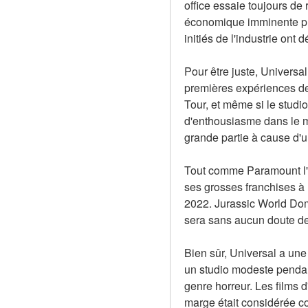
office essaie toujours de 
économique imminente plu
initiés de l'industrie on
Pour être juste, Universa
premières expériences de 
Tour, et même si le studi
d'enthousiasme dans le mo
grande partie à cause d'u
Tout comme Paramount l'a
ses grosses franchises à l
2022. Jurassic World Domin
sera sans aucun doute de
Bien sûr, Universal a une 
un studio modeste pendant
genre horreur. Les films d
marge était considérée com