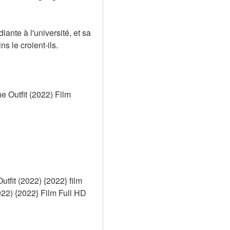
nte à l'université, et sa 
s le croient-ils.
 Outfit (2022) Film 
it (2022) {2022} film 
) {2022} Film Full HD 