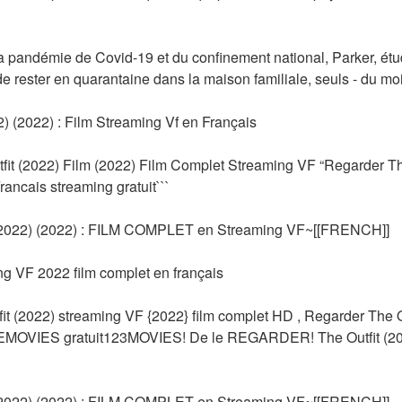
a pandémie de Covid-19 et du confinement national, Parker, étudia
e rester en quarantaine dans la maison familiale, seuls - du moin
) (2022) : Film Streaming Vf en Français
fit (2022) Film (2022) Film Complet Streaming VF “Regarder The
ancais streaming gratuit```
2022) (2022) : FILM COMPLET en Streaming VF~[[FRENCH]]
ng VF 2022 film complet en français
(2022) streaming VF {2022} film complet HD , Regarder The Outf
MOVIES gratuit123MOVIES! De le REGARDER! The Outfit (2022
2022) (2022) : FILM COMPLET en Streaming VF~[[FRENCH]]