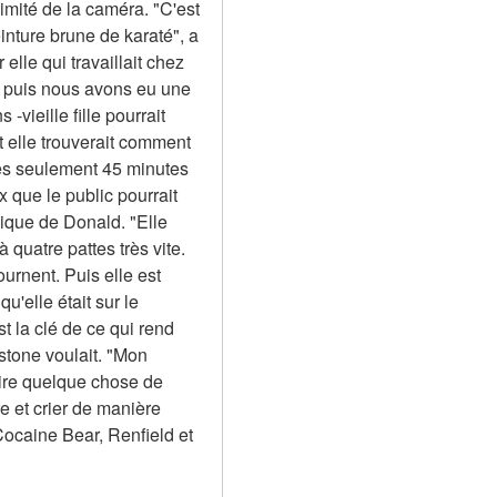
mité de la caméra. "C'est 
nture brune de karaté", a 
e qui travaillait chez 
 puis nous avons eu une 
vieille fille pourrait 
et elle trouverait comment 
rès seulement 45 minutes 
que le public pourrait 
ique de Donald. "Elle 
 quatre pattes très vite. 
urnent. Puis elle est 
'elle était sur le 
 la clé de ce qui rend 
nstone voulait. "Mon 
ire quelque chose de 
 et crier de manière 
Cocaine Bear, Renfield et 