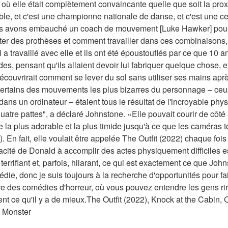
où elle était complètement convaincante quelle que soit la proxi
ble, et c'est une championne nationale de danse, et c'est une cei
 avons embauché un coach de mouvement [Luke Hawker] pour ell
ter des prothèses et comment travailler dans ces combinaisons,
travaillé avec elle et ils ont été époustouflés par ce que 10 ans -
ordes, pensant qu'ils allaient devoir lui fabriquer quelque chose, 
e découvrirait comment se lever du sol sans utiliser ses mains ap
certains des mouvements les plus bizarres du personnage – ceux 
ans un ordinateur – étaient tous le résultat de l'incroyable phys
quatre pattes", a déclaré Johnstone. «Elle pouvait courir de côté à
se la plus adorable et la plus timide jusqu'à ce que les caméras to
En fait, elle voulait être appelée The Outfit (2022) chaque fois qu
acité de Donald à accomplir des actes physiquement difficiles est
 terrifiant et, parfois, hilarant, ce qui est exactement ce que Joh
die, donc je suis toujours à la recherche d'opportunités pour fa
ire des comédies d'horreur, où vous pouvez entendre les gens rire
nt ce qu'il y a de mieux.The Outfit (2022), Knock at the Cabin, 
l Monster