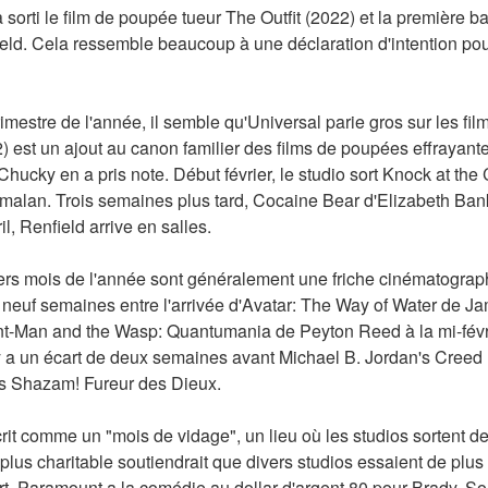
sorti le film de poupée tueur The Outfit (2022) et la première b
ld. Cela ressemble beaucoup à une déclaration d'intention pour 
imestre de l'année, il semble qu'Universal parie gros sur les film
) est un ajout au canon familier des films de poupées effrayant
ucky en a pris note. Début février, le studio sort Knock at the C
malan. Trois semaines plus tard, Cocaine Bear d'Elizabeth Bank
il, Renfield arrive en salles.
iers mois de l'année sont généralement une friche cinématographi
s neuf semaines entre l'arrivée d'Avatar: The Way of Water de 
nt-Man and the Wasp: Quantumania de Peyton Reed à la mi-février
 a un écart de deux semaines avant Michael B. Jordan's Creed II
's Shazam! Fureur des Dieux.
rit comme un "mois de vidage", un lieu où les studios sortent des
lus charitable soutiendrait que divers studios essaient de plus 
. Paramount a la comédie au dollar d'argent 80 pour Brady. Son