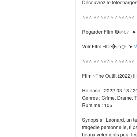
Découvrez le téléchargem
⭐⭐⭐ ⭐⭐⭐⭐⭐⭐ ⭐⭐⭐⭐⭐⭐
Regarder Film 🔴✅👉  ➤
Voir Film HD 🔴✅👉  ➤ 
V
⭐⭐⭐ ⭐⭐⭐⭐⭐⭐ ⭐⭐⭐⭐⭐⭐
Film ~The Outfit (2022) 
Release : 2022-03-18 / 2
Genres : Crime, Drame, Th
Runtime : 105 
Synopsis : Leonard, un ta
tragédie personnelle, il pa
beaux vêtements pour les 