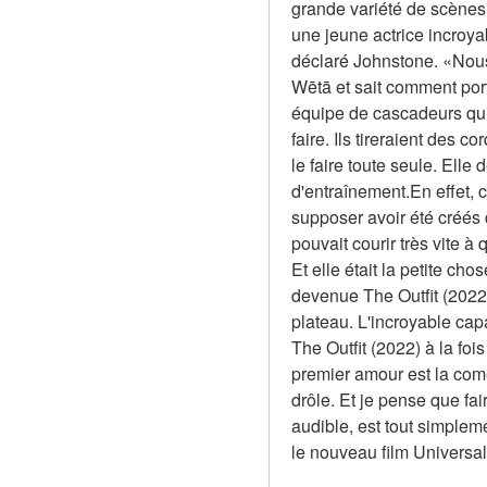
grande variété de scènes 
une jeune actrice incroya
déclaré Johnstone. «Nous
Wētā et sait comment por
équipe de cascadeurs qui a 
faire. Ils tireraient des c
le faire toute seule. Ell
d'entraînement.En effet, 
supposer avoir été créés d
pouvait courir très vite à 
Et elle était la petite cho
devenue The Outfit (2022). 
plateau. L'incroyable cap
The Outfit (2022) à la fois
premier amour est la comé
drôle. Et je pense que fa
audible, est tout simpleme
le nouveau film Universa