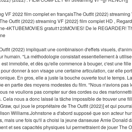
ng VF 2022 film complet en françaisThe Outfit (2022) streaming 
 Outfit (2022) streaming VF {2022} film complet HD , Regarder
ligne-4KTUBEMOVIES gratuit123MOVIES! De le REGARDER! The O
gne
Outfit (2022) impliquait une combinaison d'effets visuels, d'anim
ur humain. "La méthodologie consistait essentiellement à utilise
est immobile, et dès qu'elle commence à bouger, c'est une fille
pour donner à son visage une certaine articulation, car elle por
nique. En gros, elle a juste la bouche ouverte tout le temps. La 
ée en partie des moyens modestes du film. "Nous n'avions pas le
us ne voulions pas compter sur des cordes ou des marionnetti
ela nous a donc laissé la tâche impossible de trouver une fille 
w, qui joue le propriétaire de The Outfit (2022)] et qui pourrait 
lison Williams.Johnstone a d'abord supposé que son acteur humai
, mais une fois qu'il a choisi la jeune danseuse Amie Donald dans
t et ses capacités physiques lui permettraient de jouer The Ou